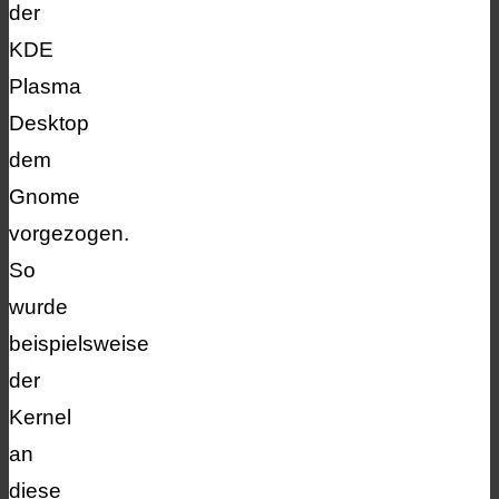
der
KDE
Plasma
Desktop
dem
Gnome
vorgezogen.
So
wurde
beispielsweise
der
Kernel
an
diese