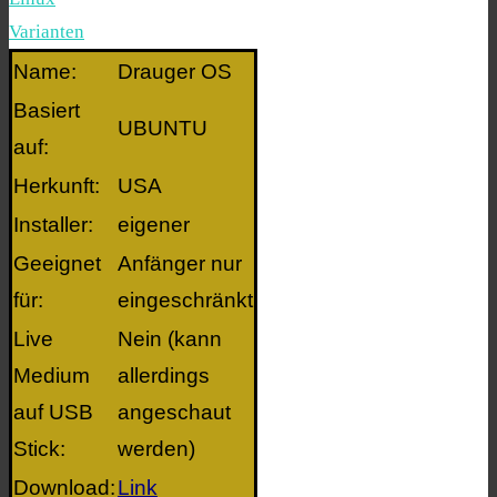
Varianten
Name:
Drauger OS
Basiert
UBUNTU
auf:
Herkunft:
USA
Installer:
eigener
Geeignet
Anfänger nur
für:
eingeschränkt
Live
Nein (kann
Medium
allerdings
auf USB
angeschaut
Stick:
werden)
Download:
Link