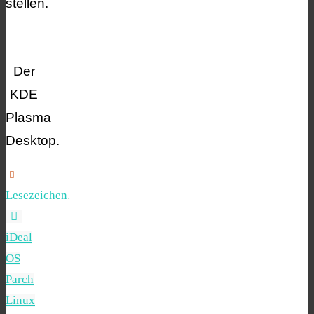
stellen.
Der
KDE
Plasma
Desktop.
Lesezeichen
.
iDeal
OS
Parch
Linux