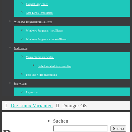
Flatpack App Store
Arch Linux installieren
Windows Programme installieren
Windows Programm installieren
Windows Programme deinstallieren
Multimedia
Musik Studio einrichten
Einfach ein Musikstudio einrichten
Foto und Videobearbeitung
Impressum
Impressum
Start
Die Linux Varianten
Drauger OS
Suchen
Suche