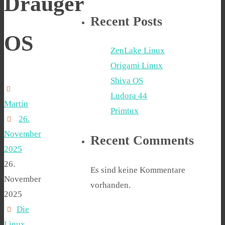
Drauger
Recent Posts
OS
ZenLake Linux
Origami Linux
Shiva OS
Ludora 44
Martin
Primtux
26.
November
Recent Comments
2025
26.
Es sind keine Kommentare
November
vorhanden.
2025
Die
Linux