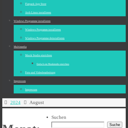
Flatpack App Store
Arch Linux installieren
Windows Programme installieren
Windows Programm installieren
Windows Programme deinstallieren
Multimedia
Musik Studio einrichten
Einfach ein Musikstudio einrichten
Foto und Videobearbeitung
Impressum
Impressum
Start
2024
August
Suchen
Suche