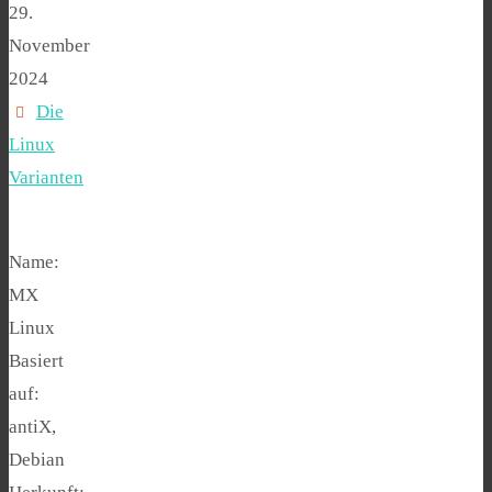
29.
November
2024
Die
Linux
Varianten
Name:
MX
Linux
Basiert
auf:
antiX,
Debian