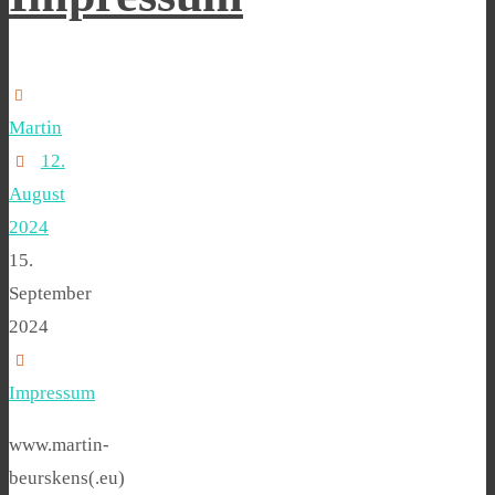
Martin
12.
August
2024
15.
September
2024
Impressum
www.martin-
beurskens(.eu)