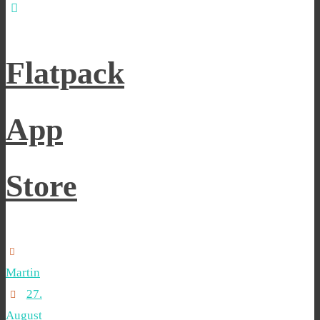
Flatpack
App
Store
Martin
27.
August