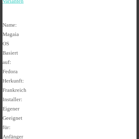
Varianten
Name:
Magaia
OS
Basiert
auf:
Fedora
Herkunft:
Frankreich
Installer:
Eigener
Geeignet
für:
Anfänger