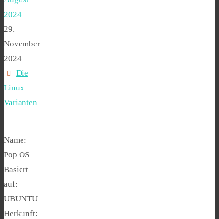
2024
29.
November
2024
Die
Linux
Varianten
Name:
Pop OS
Basiert
auf:
UBUNTU
Herkunft: