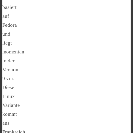
basiert
auf
Fedora
und
liegt
momentan
in der
Version
9 vor.
Diese
Linux
Variante
kommt
aus
Frankreich