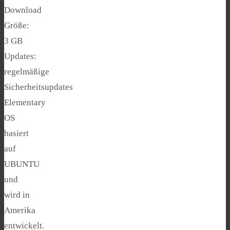
Download
Größe:
3 GB
Updates:
regelmäßige
Sicherheitsupdates
Elementary
OS
basiert
auf
UBUNTU
und
wird in
Amerika
entwickelt.