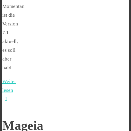
Momentan
ist die
Version
7.1
aktuell,
es soll
aber
bald…
Weiter
lesen
Mageia