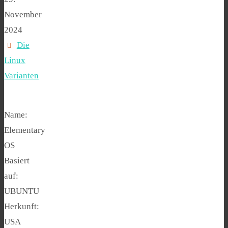
November
2024
Die
Linux
Varianten
Name:
Elementary
OS
Basiert
auf:
UBUNTU
Herkunft:
USA