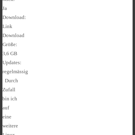
Ja
Download:
Link
Download
Größe:
3,6 GB
Updates:
regelmässig
Durch
Zufall
bin ich
auf
eine
weitere
Linux